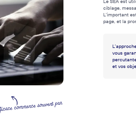
Le SEA est util
ciblage, messa
L’important es
page, et la pr
L’approche
vous garan
percutante
et vos obje
ficace commence souvent par
!