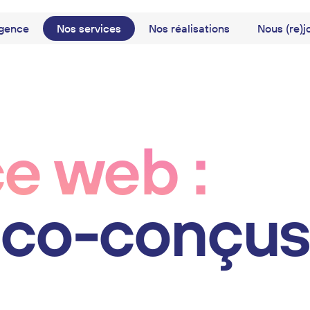
gence
Nos services
Nos réalisations
Nous (re)j
atégie
Vidéo
Contenu
e web :
éco-conçus