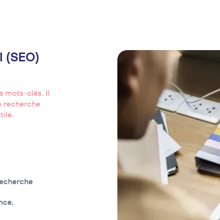
l (SEO)
 mots-clés. Il
de recherche
tile.
 recherche
nce,