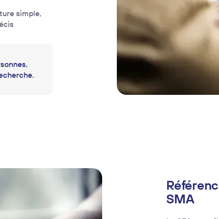
ture simple,
écis
rsonnes,
recherche.
Référenc
SMA