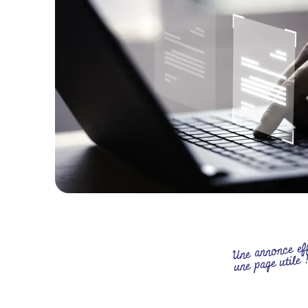
Une annonce ef
une page utile 