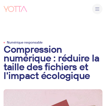
Skip to navigation
Skip to main content
Agence
Nos services
Numérique responsable
Compression
numérique : réduire la
Stratégie
Nos réalisations
taille des fichiers et
Vidéo
Contenu
l'impact écologique
Nous (re)joindre
Web
Ressources
Informations sur l'article