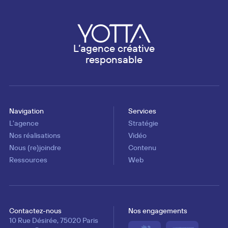
Footer navigation
L’agence créative
responsable
Navigation
Services
L'agence
Stratégie
Nos réalisations
Vidéo
Nous (re)joindre
Contenu
Ressources
Web
Contactez-nous
Nos engagements
Adresse postale
Adresse mail
Téléphone
10 Rue Désirée, 75020 Paris